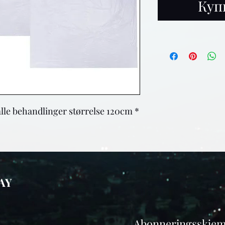
Куп
lle behandlinger størrelse 120cm *
AY
Abonneringsskje