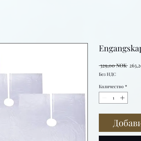
Engangskap
Обыч
 329,00 NOK 
263,
цена
Без НДС
Количество
*
Добави