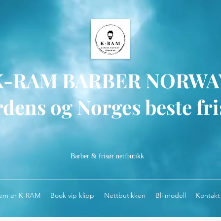
K-RAM BARBER NORWA
dens og Norges beste fri
Barber & frisør nettbutikk
em er K-RAM
Book vip klipp
Nettbutikken
Bli modell
Kontakt