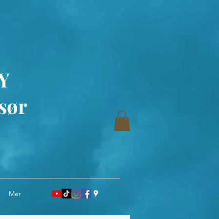
Y
sør
Mer