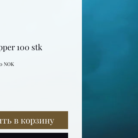
per 100 stk
ная
Спеццена
20 NOK
ть в корзину