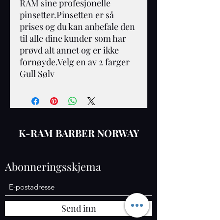
RAM sine profesjonelle 
pinsetter.Pinsetten er så 
prises og du kan anbefale den 
til alle dine kunder som har 
prøvd alt annet og er ikke 
fornøyde.Velg en av 2 farger 
Gull Sølv 
K-RAM BARBER NORWAY
Abonneringsskjema
Send inn