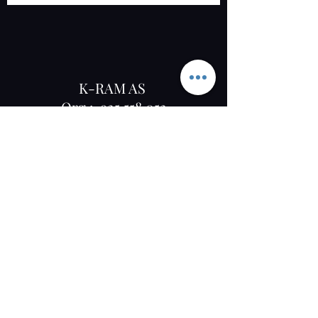
K-RAM AS
Org :
925 558 052
Osloveien 1367, 1827 Hobøl