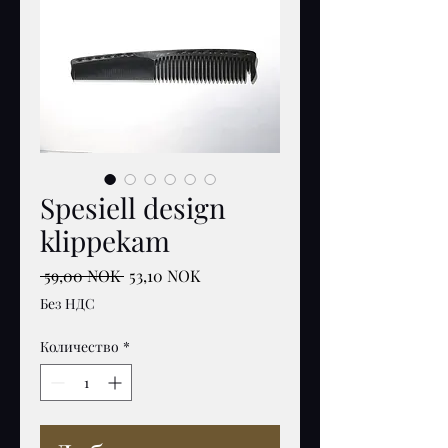
Spesiell design
klippekam
Обычная
Спеццена
 59,00 NOK 
53,10 NOK
цена
Без НДС
Количество
*