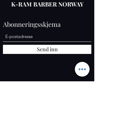
K-RAM BARBER NORWAY
Abonneringsskjema
Send inn
K-RAM AS
Org :
925 558 052
Osloveien 1367, 1827 Hobøl