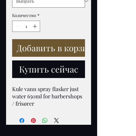
Количество
*
Добавить в корзину
Купить сейчас
Kule vann spray flasker just 
water 650ml for barbershops 
/ frisører 