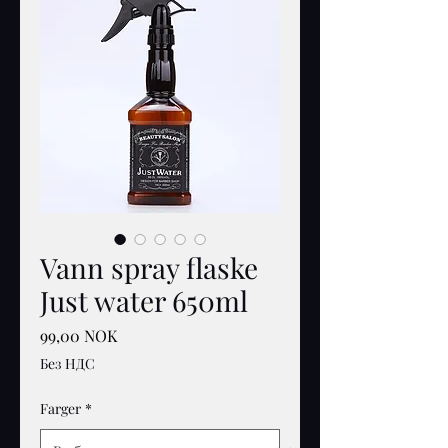
Vann spray flaske
Just water 650ml
Цена
99,00 NOK
Без НДС
Farger
*